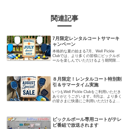
関連記事
7月限定レンタルコートサマーキ
ャンペーン
本格的な夏の始まる7月、Well Pickle
Clubでは、より多くの皆様にピックルボ
ールを楽しんでいただけるよう期間限定
でレンタルコート料金10%割引を実施い
たします。この機会に是非ピックルボー
ルをお楽しみください！7月限定 レンタ
８月限定！レンタルコート特別割
ルコ...
引＆サマータイム実施
いつもWell Pickle Clubをご利用いただき
ありがとうございます。8月は、より多く
の皆さまに快適にご利用いただけるよ
う、レンタル料金の10%割引と、サマー
タイム(利用可能時間の拡大)を実施いた
します！項目平日土日・祝日利用可能時
ピックルボール専用コートがテレ
間...
ビ番組で放送されます