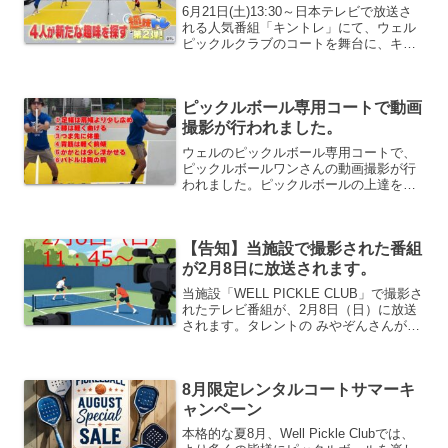
6月21日(土)13:30～日本テレビで放送さ
れる人気番組「キントレ」にて、ウェル
ピックルクラブのコートを舞台に、キン
トレメンバー4人がピックルボールに挑
戦‼東京最大級のピックルボール専用コー
トで、キントレメンバーが躍動感あふれ
ピックルボール専用コートで動画
るプレーをす...
撮影が行われました。
ウェルのピックルボール専用コートで、
ピックルボールワンさんの動画撮影が行
われました。ピックルボールの上達を目
指す方には、とても参考になるのでご紹
介します。ピックルボールワン・・・ピ
ックルボールをプレーできるイベントの
【告知】当施設で撮影された番組
企画や運営を行うなど、ピ...
が2月8日に放送されます。
当施設「WELL PICKLE CLUB」で撮影さ
れたテレビ番組が、2月8日（日）に放送
されます。タレントの みやぞんさんが、
明るく楽しくピックルボールの魅力を紹
介してくれますので、是非ご覧くださ
い。番組詳細放送日時テレビ朝日 「つ
8月限定レンタルコートサマーキ
ながるピ...
ャンペーン
本格的な夏8月、Well Pickle Clubでは、