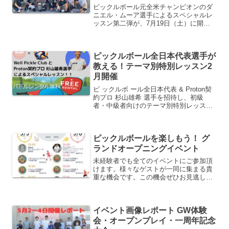
ピックルボール元全米チャンピオンのダ
ニエル・ムーア選手によるスペシャルレ
ッスン第二弾が、7月19日（土）に開催
されました。ダイアデム新商品試打会も
同時開催で、充実した内容となりまし
た！スペシャルレッスン当日は、快晴で
ピックルボール全日本代表選手が
気温は暑かったですが、ダ...
教える！テーマ別特別レッスン2
月開催
ピ ックルボ ール全日本代表 & Proton契
約プロ 杉山雄希 選手を招待し、初級
者・中級者向けのテーマ別特別レッスン
を開催します。ピックルボールの基本と
なるディンクとドロップショットからゲ
ーム展開の技術練習を行います。「どう
ピックルボールを楽しもう！ グ
やってディン...
ランドオープニングイベント
未経験者でも全てのイベントにご参加頂
けます。様々なゲストが一同に集まる貴
重な機会です。この機会ぜひお見逃しな
く。イベント詳細オープニングイベント
の開会式・始球式・エキシビジョンマッ
チの司会を、元NHKアナウンサーで現在
イベント画像レポート GW体験
フリーアナウンサーとし...
会・オープンプレイ・一周年記念