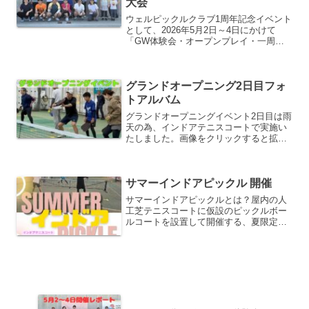
大会
ウェルピックルクラブ1周年記念イベント
として、2026年5月2日～4日にかけて
「GW体験会・オープンプレイ・一周年
記念前夜祭大会」を開催しました。ご夫
婦、ご家族、親子、お友達同士など、
様々な方々が参加して、ピックルボール
グランドオープニング2日目フォ
を思う存分楽しんで頂...
トアルバム
グランドオープニングイベント2日目は雨
天の為、インドアテニスコートで実施い
たしました。画像をクリックすると拡大
して表示可能。横移動で連続表示もでき
ます。元全米チャンピオン・ダニエルム
ーア選手のスペシャルレッスンスペシャ
サマーインドアピックル 開催
ル交流会レッスン集合写...
サマーインドアピックルとは？屋内の人
工芝テニスコートに仮設のピックルボー
ルコートを設置して開催する、夏限定の
ピックルボールイベントです。屋内での
開催となるため、強い日差しや紫外線を
気にすることなくプレーできます。ま
た、天候に左右されず、予定...